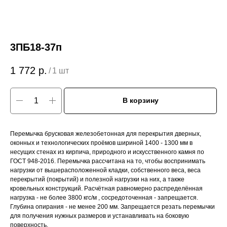
3ПБ18-37п
1 772
р.
/
1 шт
В корзину
Перемычка брусковая железобетонная для перекрытия дверных,
оконных и технологических проёмов шириной 1400 - 1300 мм в
несущих стенах из кирпича, природного и искусственного камня по
ГОСТ 948-2016. Перемычка рассчитана на то, чтобы воспринимать
нагрузки от вышерасположенной кладки, собственного веса, веса
перекрытий (покрытий) и полезной нагрузки на них, а также
кровельных конструкций. Расчётная равномерно распределённая
нагрузка - не более 3800 кгс/м , сосредоточенная - запрещается.
Глубина опирания - не менее 200 мм. Запрещается резать перемычки
для получения нужных размеров и устанавливать на боковую
поверхность.