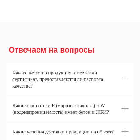
+7 (929) 658-90-01
+7 (926) 890-45-42
Адрес:
143310, Московская область, г. Наро-
Фоминск, Тургеневский тупик д.1
ИНН:
ОГРН:
5030045216
1045005901038
Балабаново
Какого качества продукция, имеется ли
Тургеневский тупик, 1 — Яндекс Карты
сертификат, предоставляются ли паспорта
качества?
Какие показатели F (морозостойкость) и W
(водонепроницаемость) имеет бетон и ЖБИ?
Какие условия доставки продукции на объект?