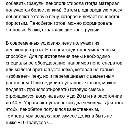
добавить гранулы пенополистирола (тогда материал
получается более легким). Затем в однородную массу
добавляют готовую пену, которая и делает пенобетон
пористым. Пенобетон готов, можно формировать
стеновые блоки, ограждающие конструкции.
В современных условиях пену получают из
пеноконцентрата. Его производят промышленным
способом. Для приготовления пены необходимо
специальное оборудование, например пеногенератор
или малогабаритная установка, которая не только
«взбивает» пену, но и перемешивает с цементным
раствором. Присоединив к установке шланг, можно
подавать (транспортировать) готовую смесь к
строящемуся дому на высоту до 20 м и на расстояние
до 40 м. Управляют установкой два человека. Для того
чтобы пенобетон получился качественным,
Звоните, пишите или
приезжайте, мы всегда
температура воздуха при замесе должна быть не
рады Вам!
ниже +10 градусов C.