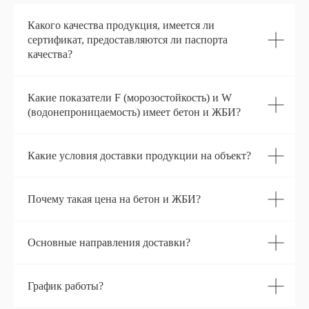
+7 (929) 658-90-01
+7 (926) 890-45-42
Какого качества продукция, имеется ли
сертификат, предоставляются ли паспорта
Адрес:
качества?
143310, Московская область, г. Наро-
Фоминск, Тургеневский тупик д.1
Какие показатели F (морозостойкость) и W
ИНН:
ОГРН:
(водонепроницаемость) имеет бетон и ЖБИ?
5030045216
1045005901038
Балабаново
Какие условия доставки продукции на объект?
Тургеневский тупик, 1 — Яндекс Карты
Почему такая цена на бетон и ЖБИ?
Основные направления доставки?
График работы?
disp.kpp@gmail.com