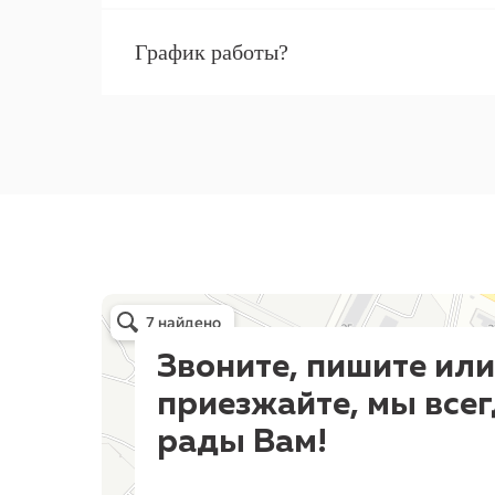
График работы?
Балабаново
Тургеневский тупик, 1 — Яндекс Карты
Звоните, пишите или
приезжайте, мы все
рады Вам!