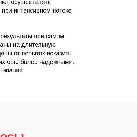
яют осуществлять
 при интенсивном потоке
результаты при самом
таны на длительную
ены от попыток исказить
 их ещё более надёжными.
шивания.
росы