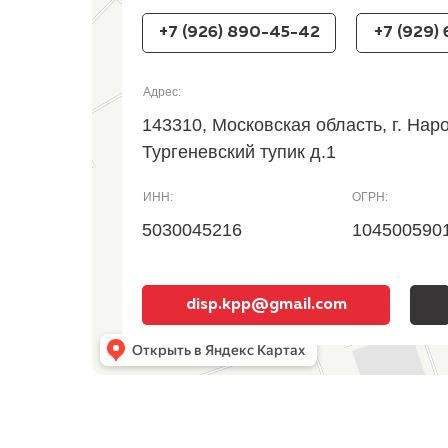
+7 (926) 890-45-42
+7 (929)
Адрес:
143310, Московская область, г. Нар
Тургеневский тупик д.1
ИНН:
ОГРН:
5030045216
104500590
disp.kpp@gmail.com