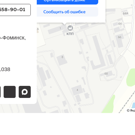
 658-90-01
о-Фоминск,
1038