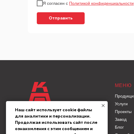
Я согласен с
Политикой конфиденциальности
Отправить
МЕНЮ
Продукци
Услуги
Наш сайт использует cookie файлы
Проекты
для аналитики и персонализации.
©
2025
Все права защищены
Завод
«Комбинат производственных
Продолжая использовать сайт после
Блог
предприятий»
ознакомления с этим сообщением и