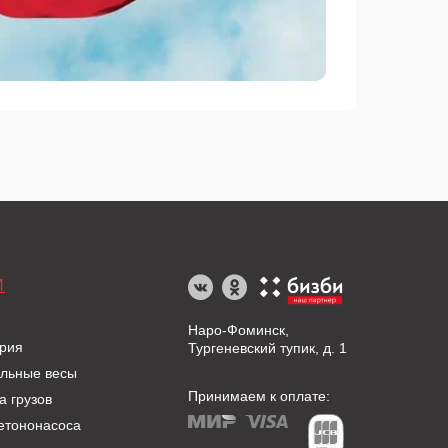
И
Наро-Фоминск,
рия
Тургеневский тупик, д. 1
льные весы
Принимаем к оплате:
а грузов
етононасоса