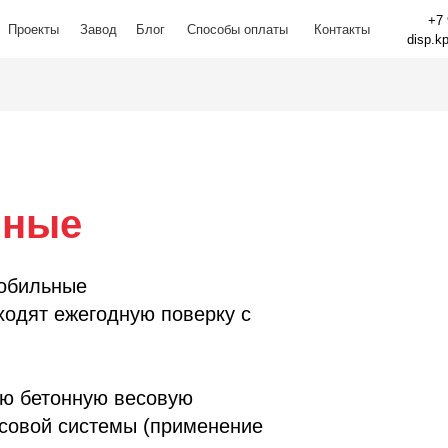
+7 
+7 
Проекты
Проекты
Завод
Завод
Блог
Блог
Способы оплаты
Способы оплаты
Контакты
Контакты
disp.k
disp.k
ьные
мобильные
ходят ежегодную поверку с
.
ю бетонную весовую
совой системы (применение