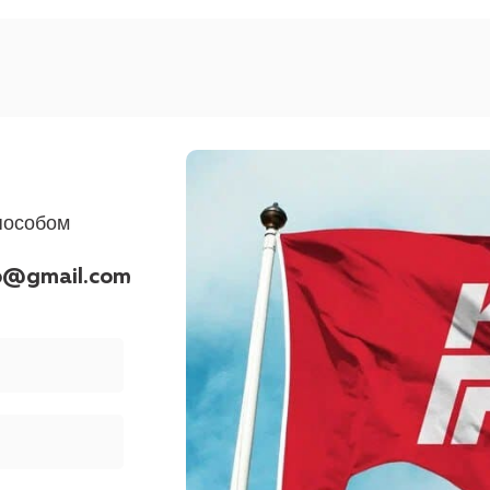
пособом
p@gmail.com