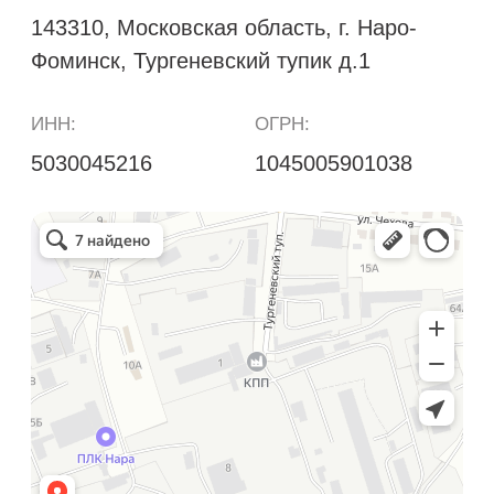
для Вас способом
+7 929 658 90 01
disp.kpp@gmail.com
+7
Я согласен с
Политикой
конфиденциальности
Отправить