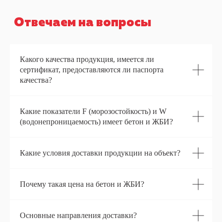
приезжайте, мы всегда
рады Вам!
+7 (929) 658-90-01
+7 (926) 890-45-42
Какого качества продукция, имеется ли
Адрес:
сертификат, предоставляются ли паспорта
143310, Московская область, г. Наро-
качества?
Фоминск, Тургеневский тупик д.1
ИНН:
ОГРН:
Какие показатели F (морозостойкость) и W
5030045216
1045005901038
(водонепроницаемость) имеет бетон и ЖБИ?
Балабаново
Тургеневский тупик, 1 — Яндекс Карты
Какие условия доставки продукции на объект?
Почему такая цена на бетон и ЖБИ?
Основные направления доставки?